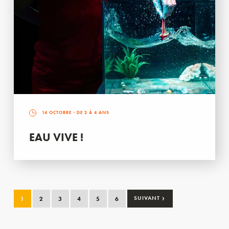
14 OCTOBRE
- DE 2 À 4 ANS
EAU VIVE !
›
1
2
3
4
5
6
SUIVANT