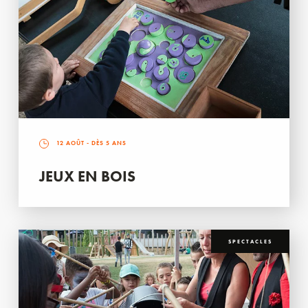
12 AOÛT
- DÈS 5 ANS
JEUX EN BOIS
SPECTACLES