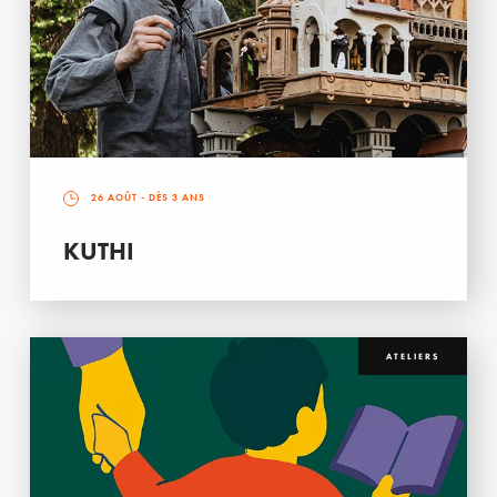
26 AOÛT
- DÈS 3 ANS
KUTHI
ATELIERS