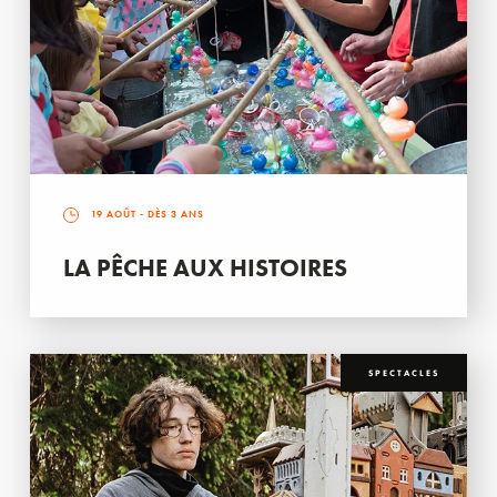
19 AOÛT
- DÈS 3 ANS
LA PÊCHE AUX HISTOIRES
SPECTACLES