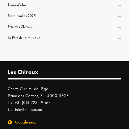
TempoColor
Retrouvailles 2025
Fête des Chiroux
La Fête de la Musique
Les Chiroux
Centre Culturel de Liège
Place des Carmes, 8 - 4000 LIÈGE
T :
+32(0)4 223 19 60
E :
info@chiroux.be
Google map