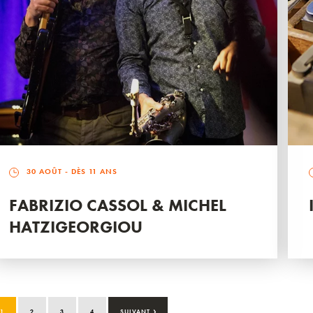
30 AOÛT
- DÈS 11 ANS
FABRIZIO CASSOL & MICHEL
HATZIGEORGIOU
›
1
2
3
4
SUIVANT