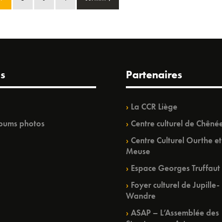
s
Partenaires
La CCR Liège
bums photos
Centre culturel de Chêné
Centre Culturel Ourthe et
Meuse
Espace Georges Truffaut
Foyer culturel de Jupille-
Wandre
ASAP – L’Assemblée des