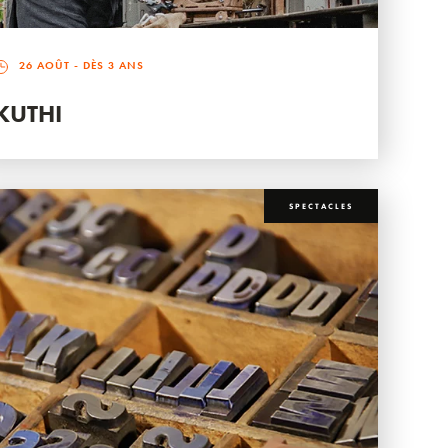
26 AOÛT
- DÈS 3 ANS
KUTHI
SPECTACLES