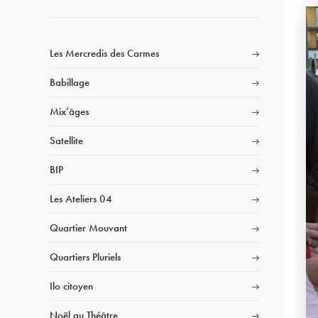
Les Mercredis des Carmes
Babillage
Mix’âges
Satellite
BIP
Les Ateliers 04
Quartier Mouvant
Quartiers Pluriels
Ilo citoyen
Noël au Théâtre