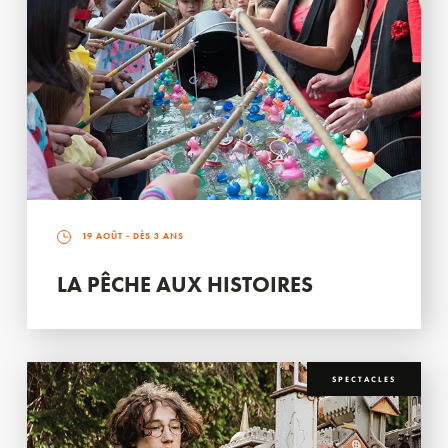
19 AOÛT
- DÈS 3 ANS
LA PÊCHE AUX HISTOIRES
SPECTACLES