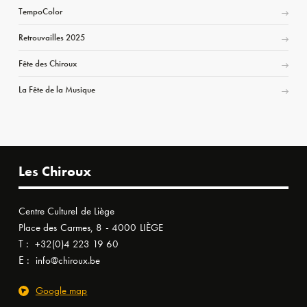
TempoColor
Retrouvailles 2025
Fête des Chiroux
La Fête de la Musique
Les Chiroux
Centre Culturel de Liège
Place des Carmes, 8 - 4000 LIÈGE
T :
+32(0)4 223 19 60
E :
info@chiroux.be
Google map