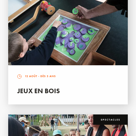
12 AOÛT
- DÈS 5 ANS
JEUX EN BOIS
SPECTACLES