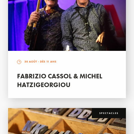
30 AOÛT
- DÈS 11 ANS
FABRIZIO CASSOL & MICHEL
HATZIGEORGIOU
SPECTACLES