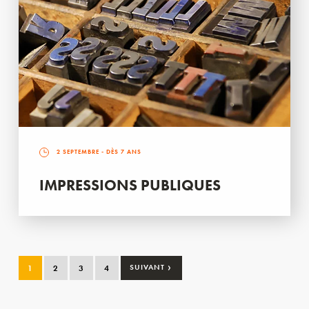
2 SEPTEMBRE
- DÈS 7 ANS
IMPRESSIONS PUBLIQUES
›
1
2
3
4
SUIVANT