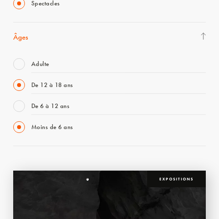
Spectacles
Âges
Adulte
De 12 à 18 ans
De 6 à 12 ans
Moins de 6 ans
EXPOSITIONS