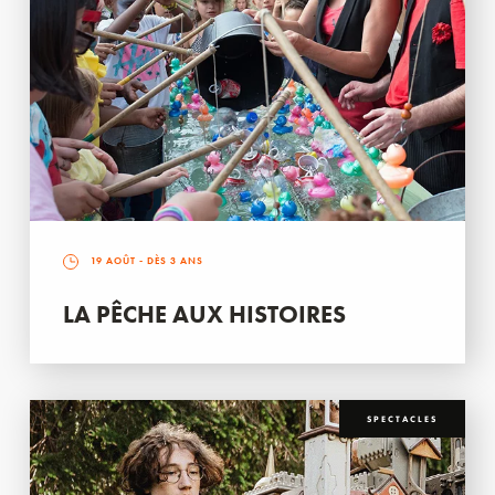
19 AOÛT
- DÈS 3 ANS
LA PÊCHE AUX HISTOIRES
SPECTACLES