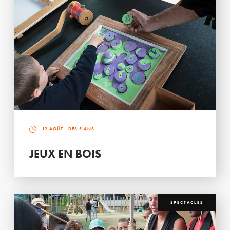
12 AOÛT
- DÈS 5 ANS
JEUX EN BOIS
SPECTACLES