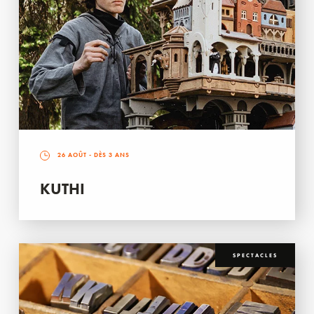
26 AOÛT
- DÈS 3 ANS
KUTHI
SPECTACLES