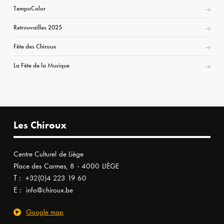
TempoColor
Retrouvailles 2025
Fête des Chiroux
La Fête de la Musique
Les Chiroux
Centre Culturel de Liège
Place des Carmes, 8 - 4000 LIÈGE
T :
+32(0)4 223 19 60
E :
info@chiroux.be
Google map