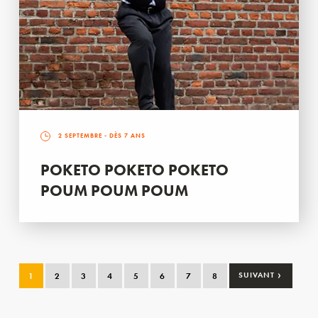
2 SEPTEMBRE
- DÈS 7 ANS
POKETO POKETO POKETO
POUM POUM POUM
›
1
2
3
4
5
6
7
8
SUIVANT