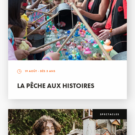
19 AOÛT
- DÈS 3 ANS
LA PÊCHE AUX HISTOIRES
SPECTACLES