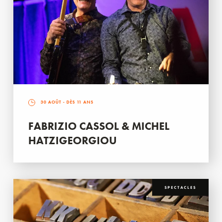
30 AOÛT
- DÈS 11 ANS
FABRIZIO CASSOL & MICHEL
HATZIGEORGIOU
SPECTACLES