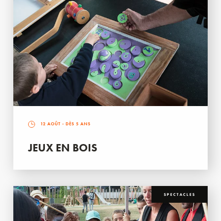
12 AOÛT
- DÈS 5 ANS
JEUX EN BOIS
SPECTACLES