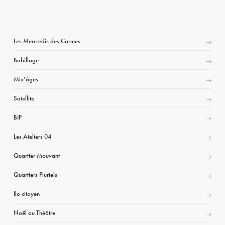
Les Mercredis des Carmes
Babillage
Mix’âges
Satellite
BIP
Les Ateliers 04
Quartier Mouvant
Quartiers Pluriels
Ilo citoyen
Noël au Théâtre