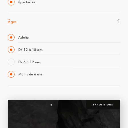
Spectacles
Âges
Adulte
De 12 à 18 ans
De 6 à 12 ans
Moins de 6 ans
EXPOSITIONS