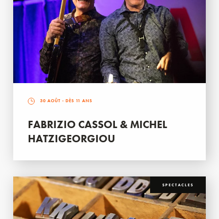
30 AOÛT
- DÈS 11 ANS
FABRIZIO CASSOL & MICHEL
HATZIGEORGIOU
SPECTACLES