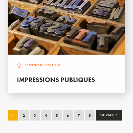
2 SEPTEMBRE
- DÈS 7 ANS
IMPRESSIONS PUBLIQUES
›
1
2
3
4
5
6
7
8
SUIVANT