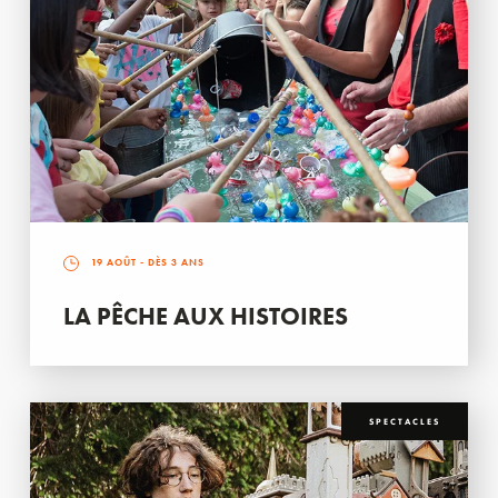
19 AOÛT
- DÈS 3 ANS
LA PÊCHE AUX HISTOIRES
SPECTACLES