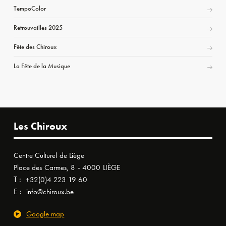
TempoColor
Retrouvailles 2025
Fête des Chiroux
La Fête de la Musique
Les Chiroux
Centre Culturel de Liège
Place des Carmes, 8 - 4000 LIÈGE
T :
+32(0)4 223 19 60
E :
info@chiroux.be
Google map