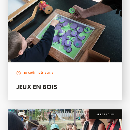
12 AOÛT
- DÈS 5 ANS
JEUX EN BOIS
SPECTACLES