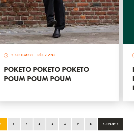
2 SEPTEMBRE
- DÈS 7 ANS
POKETO POKETO POKETO
POUM POUM POUM
›
1
2
3
4
5
6
7
8
SUIVANT