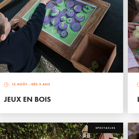
12 AOÛT
- DÈS 5 ANS
JEUX EN BOIS
SPECTACLES