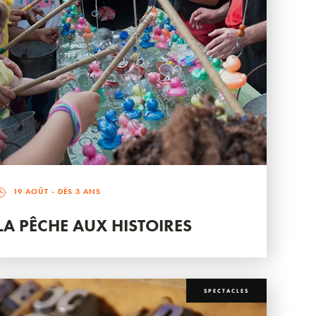
19 AOÛT
- DÈS 3 ANS
LA PÊCHE AUX HISTOIRES
SPECTACLES