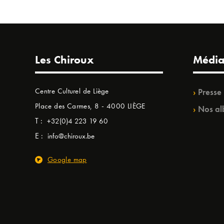
Les Chiroux
Média
Centre Culturel de Liège
Presse
Place des Carmes, 8 - 4000 LIÈGE
Nos al
T :
+32(0)4 223 19 60
E :
info@chiroux.be
Google map