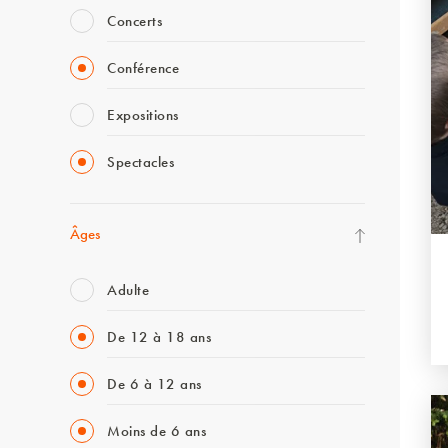
Concerts
Conférence
Expositions
Spectacles
Âges
Adulte
De 12 à 18 ans
De 6 à 12 ans
Moins de 6 ans