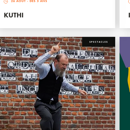
26 AOÛT
- DÈS 3 ANS
KUTHI
SPECTACLES