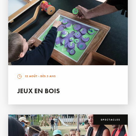
12 AOÛT
- DÈS 5 ANS
JEUX EN BOIS
SPECTACLES