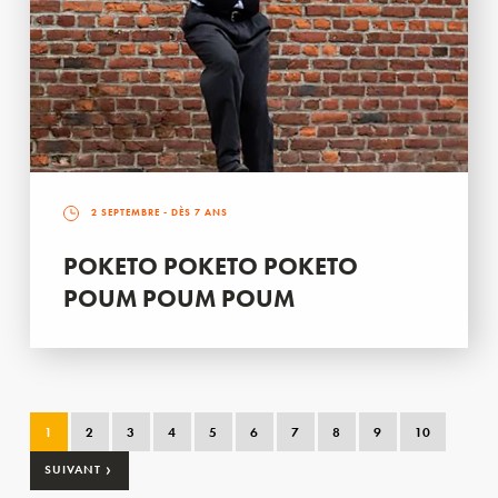
2 SEPTEMBRE
- DÈS 7 ANS
POKETO POKETO POKETO
POUM POUM POUM
1
2
3
4
5
6
7
8
9
10
›
SUIVANT