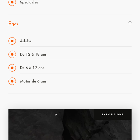
Spectacles
Âges
Adulte
De 12 à 18 ans
De 6 à 12 ans
Moins de 6 ans
EXPOSITIONS