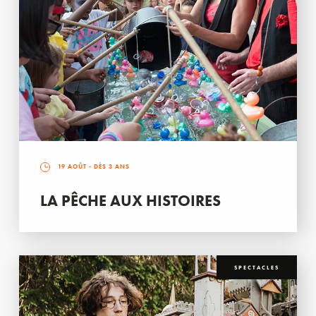
19 AOÛT
- DÈS 3 ANS
LA PÊCHE AUX HISTOIRES
SPECTACLES