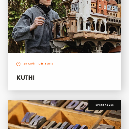
26 AOÛT
- DÈS 3 ANS
KUTHI
SPECTACLES