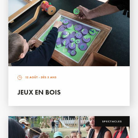
12 AOÛT
- DÈS 5 ANS
JEUX EN BOIS
SPECTACLES