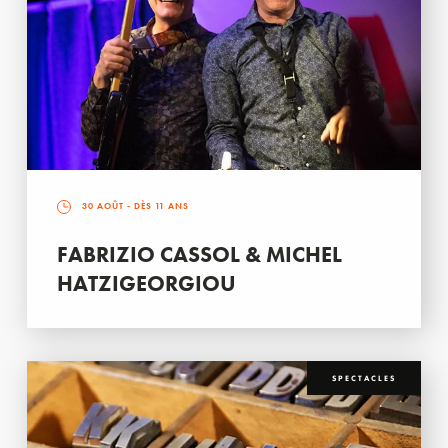
30 AOÛT
- DÈS 11 ANS
FABRIZIO CASSOL & MICHEL
HATZIGEORGIOU
SPECTACLES