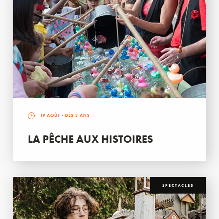
19 AOÛT
- DÈS 3 ANS
LA PÊCHE AUX HISTOIRES
SPECTACLES