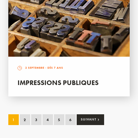
2 SEPTEMBRE
- DÈS 7 ANS
IMPRESSIONS PUBLIQUES
›
1
2
3
4
5
6
SUIVANT