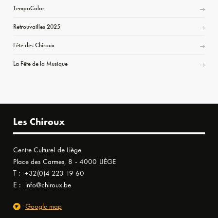
TempoColor
Retrouvailles 2025
Fête des Chiroux
La Fête de la Musique
Les Chiroux
Centre Culturel de Liège
Place des Carmes, 8 - 4000 LIÈGE
T :
+32(0)4 223 19 60
E :
info@chiroux.be
Google map