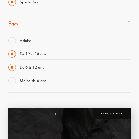
Spectacles
Âges
Adulte
De 12 à 18 ans
De 6 à 12 ans
Moins de 6 ans
EXPOSITIONS