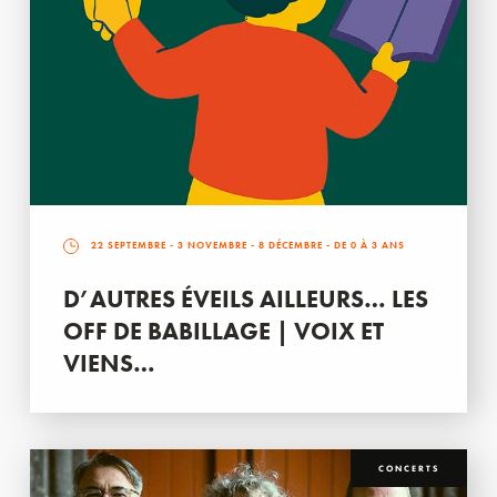
22 SEPTEMBRE
-
3 NOVEMBRE
-
8 DÉCEMBRE
- DE 0 À 3 ANS
D’AUTRES ÉVEILS AILLEURS… LES
OFF DE BABILLAGE | VOIX ET
VIENS…
CONCERTS