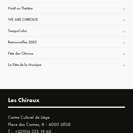
Noël au Théâtre
WE ARE CHIROUX
TempoColor
Retrouvailles 2025
Fête des Chiroux
La Fête de la Musique
Les Chiroux
Centre Culturel de Liège
Place des Carmes, 8 - 4000 LIÈGE
T :
+32(0)4 223 19 60