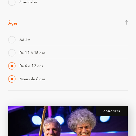
Spectacles
Âges
Adulte
De 12 à 18 ans
De 6 à 12 ans
Moins de 6 ans
CONCERTS