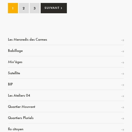
›
1
2
3
SUIVANT
Les Mercredis des Carmes
Babillage
Mix’âges
Satellite
BIP
Les Ateliers 04
Quartier Mouvant
Quartiers Pluriels
Ilo citoyen