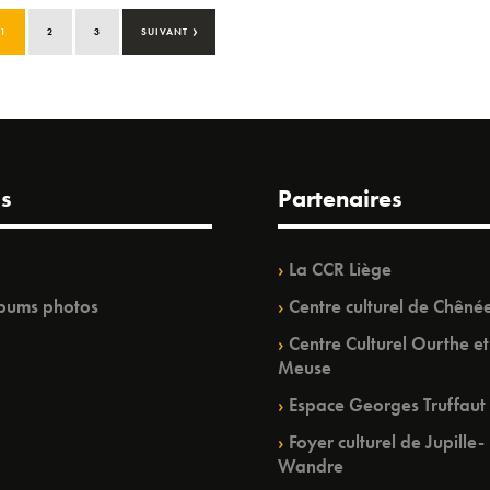
›
1
2
3
SUIVANT
s
Partenaires
La CCR Liège
bums photos
Centre culturel de Chêné
Centre Culturel Ourthe et
Meuse
Espace Georges Truffaut
Foyer culturel de Jupille-
Wandre