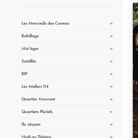
Les Mercredis des Carmes
Babillage
Mix’âges
Satellite
BIP
Les Ateliers 04
Quartier Mouvant
Quartiers Pluriels
Ilo citoyen
Noël au Théâtre