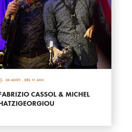
30 AOÛT
- DÈS 11 ANS
FABRIZIO CASSOL & MICHEL
HATZIGEORGIOU