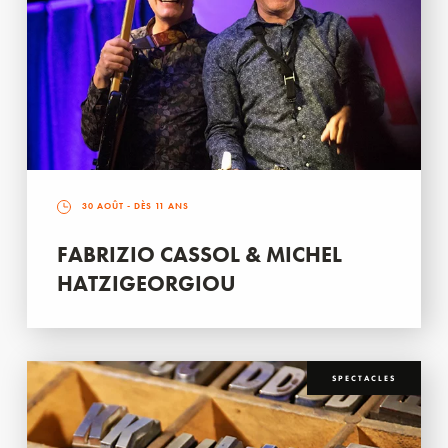
30 AOÛT
- DÈS 11 ANS
FABRIZIO CASSOL & MICHEL
HATZIGEORGIOU
SPECTACLES