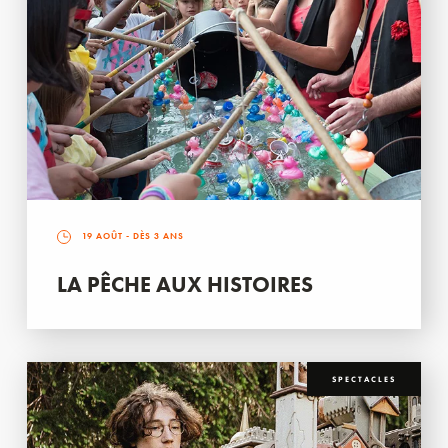
19 AOÛT
- DÈS 3 ANS
LA PÊCHE AUX HISTOIRES
SPECTACLES