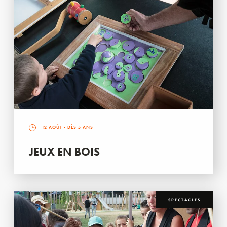
12 AOÛT
- DÈS 5 ANS
JEUX EN BOIS
SPECTACLES