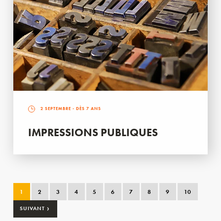
2 SEPTEMBRE
- DÈS 7 ANS
IMPRESSIONS PUBLIQUES
1
2
3
4
5
6
7
8
9
10
›
SUIVANT