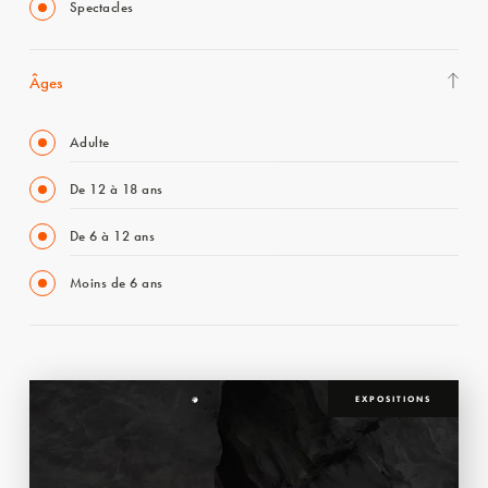
Spectacles
Âges
Adulte
De 12 à 18 ans
De 6 à 12 ans
Moins de 6 ans
EXPOSITIONS