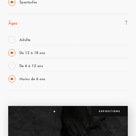
Spectacles
Âges
Adulte
De 12 à 18 ans
De 6 à 12 ans
Moins de 6 ans
EXPOSITIONS