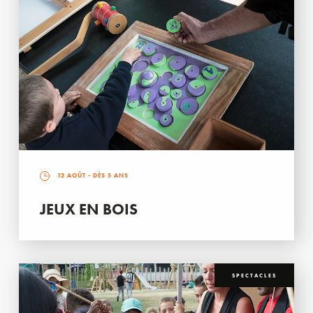
12 AOÛT
- DÈS 5 ANS
JEUX EN BOIS
SPECTACLES