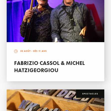
30 AOÛT
- DÈS 11 ANS
FABRIZIO CASSOL & MICHEL
HATZIGEORGIOU
SPECTACLES