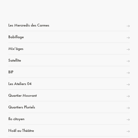
Les Mercredis des Carmes
Babillage
Mix’âges
Satellite
BIP
Les Ateliers 04
Quartier Mouvant
Quartiers Pluriels
Ilo citoyen
Noël au Théâtre