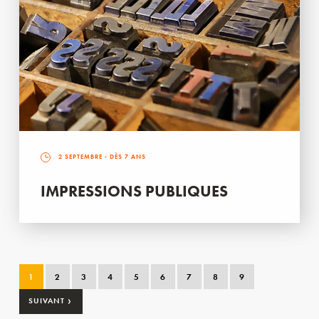
2 SEPTEMBRE
- DÈS 7 ANS
IMPRESSIONS PUBLIQUES
1
2
3
4
5
6
7
8
9
›
SUIVANT