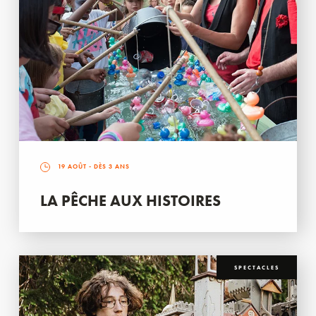
19 AOÛT
- DÈS 3 ANS
LA PÊCHE AUX HISTOIRES
SPECTACLES