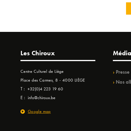
Les Chiroux
Média
Centre Culturel de Liège
Presse
Place des Carmes, 8 - 4000 LIÈGE
Nos al
T :
+32(0)4 223 19 60
E :
info@chiroux.be
Google map