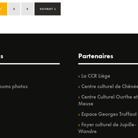
›
1
2
3
SUIVANT
s
Partenaires
La CCR Liège
bums photos
Centre culturel de Chêné
Centre Culturel Ourthe et
Meuse
Espace Georges Truffaut
Foyer culturel de Jupille-
Wandre