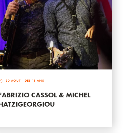
30 AOÛT
- DÈS 11 ANS
FABRIZIO CASSOL & MICHEL
HATZIGEORGIOU