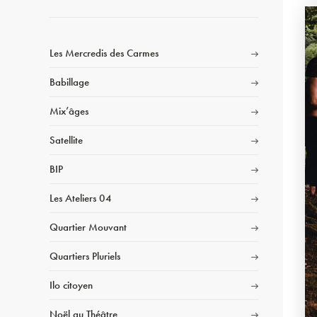
Les Mercredis des Carmes
Babillage
Mix’âges
Satellite
BIP
Les Ateliers 04
Quartier Mouvant
Quartiers Pluriels
Ilo citoyen
Noël au Théâtre