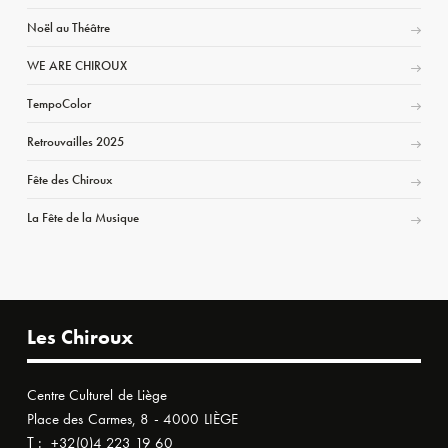
Noël au Théâtre
WE ARE CHIROUX
TempoColor
Retrouvailles 2025
Fête des Chiroux
La Fête de la Musique
Les Chiroux
Centre Culturel de Liège
Place des Carmes, 8 - 4000 LIÈGE
T :
+32(0)4 223 19 60