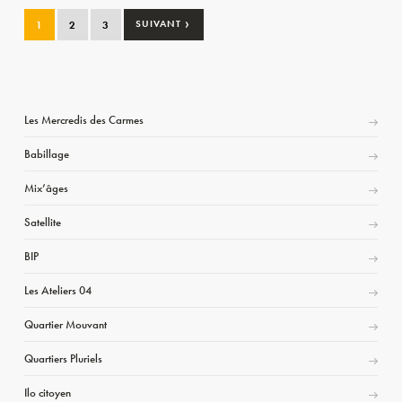
›
1
2
3
SUIVANT
Les Mercredis des Carmes
Babillage
Mix’âges
Satellite
BIP
Les Ateliers 04
Quartier Mouvant
Quartiers Pluriels
Ilo citoyen