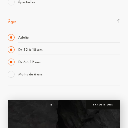
Spectacles
Âges
Adulte
De 12 à 18 ans
De 6 à 12 ans
Moins de 6 ans
EXPOSITIONS