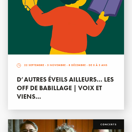
22 SEPTEMBRE
-
3 NOVEMBRE
-
8 DÉCEMBRE
- DE 0 À 3 ANS
D’AUTRES ÉVEILS AILLEURS… LES
OFF DE BABILLAGE | VOIX ET
VIENS…
CONCERTS