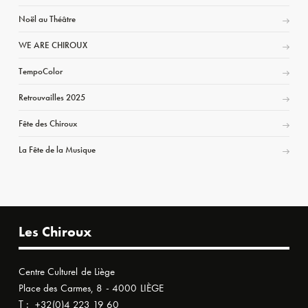
Noël au Théâtre
WE ARE CHIROUX
TempoColor
Retrouvailles 2025
Fête des Chiroux
La Fête de la Musique
Les Chiroux
Centre Culturel de Liège
Place des Carmes, 8 - 4000 LIÈGE
T :
+32(0)4 223 19 60