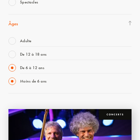
Spectacles
Âges
Adulte
De 12 à 18 ans
De 6 à 12 ans
Moins de 6 ans
CONCERTS