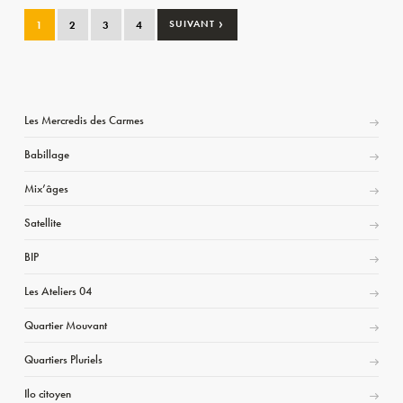
›
1
2
3
4
SUIVANT
Les Mercredis des Carmes
Babillage
Mix’âges
Satellite
BIP
Les Ateliers 04
Quartier Mouvant
Quartiers Pluriels
Ilo citoyen