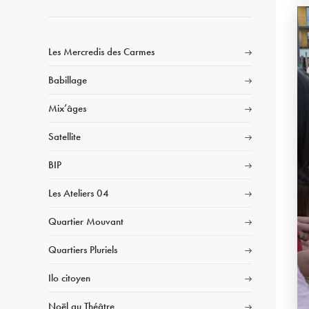
Les Mercredis des Carmes
Babillage
Mix’âges
Satellite
BIP
Les Ateliers 04
Quartier Mouvant
Quartiers Pluriels
Ilo citoyen
Noël au Théâtre