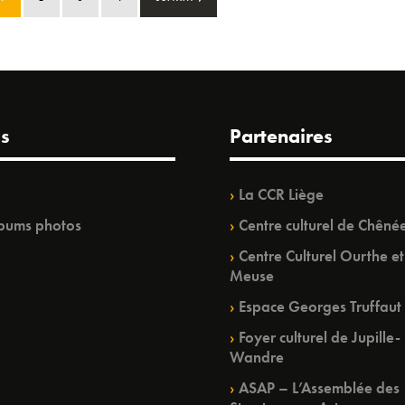
s
Partenaires
La CCR Liège
bums photos
Centre culturel de Chêné
Centre Culturel Ourthe et
Meuse
Espace Georges Truffaut
Foyer culturel de Jupille-
Wandre
ASAP – L’Assemblée des