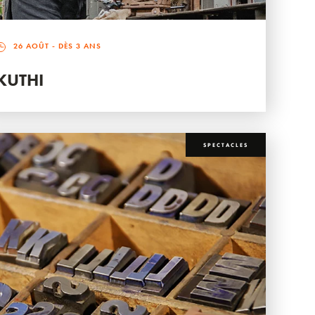
26 AOÛT
- DÈS 3 ANS
KUTHI
SPECTACLES