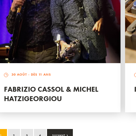
30 AOÛT
- DÈS 11 ANS
FABRIZIO CASSOL & MICHEL
HATZIGEORGIOU
›
1
2
3
4
SUIVANT