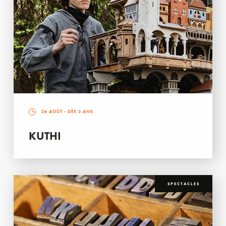
26 AOÛT
- DÈS 3 ANS
KUTHI
SPECTACLES