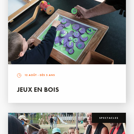
12 AOÛT
- DÈS 5 ANS
JEUX EN BOIS
SPECTACLES