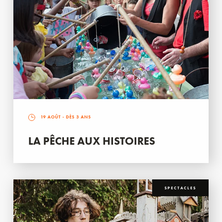
19 AOÛT
- DÈS 3 ANS
LA PÊCHE AUX HISTOIRES
SPECTACLES