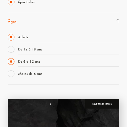
Spectacles
Âges
Adulte
De 12 à 18 ans
De 6 à 12 ans
Moins de 6 ans
EXPOSITIONS