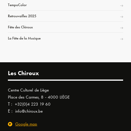
TempoColor
Retrouvailles 2025
Fête des Chiroux
La Fête de la Musique
Les Chiroux
Centre Culturel de Liège
Place des Carmes, 8 - 4000 LIÈGE
T :
+32(0)4 223 19 60
E :
info@chiroux.be
Google map