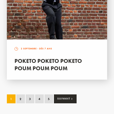
2 SEPTEMBRE
- DÈS 7 ANS
POKETO POKETO POKETO
POUM POUM POUM
›
1
2
3
4
5
SUIVANT