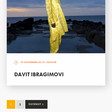
19 NOVEMBRE AU 31 JANVIER
DAVIT IBRAGIMOVI
›
1
2
SUIVANT