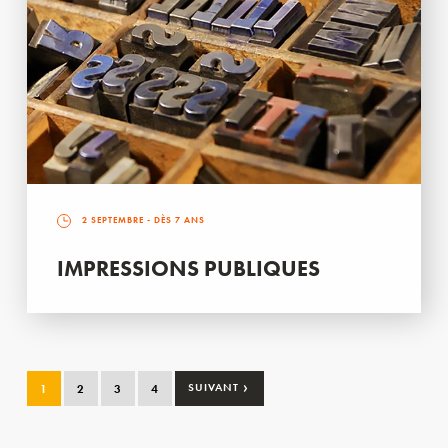
2 SEPTEMBRE
- DÈS 7 ANS
IMPRESSIONS PUBLIQUES
›
1
2
3
4
SUIVANT