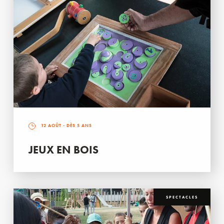
12 AOÛT
- DÈS 5 ANS
JEUX EN BOIS
SPECTACLES