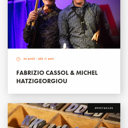
30 AOÛT
- DÈS 11 ANS
FABRIZIO CASSOL & MICHEL
HATZIGEORGIOU
SPECTACLES