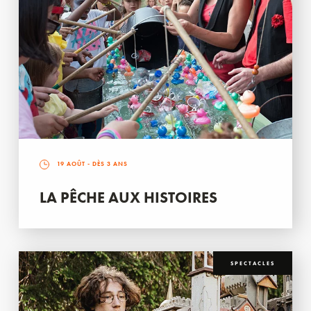
19 AOÛT
- DÈS 3 ANS
LA PÊCHE AUX HISTOIRES
SPECTACLES