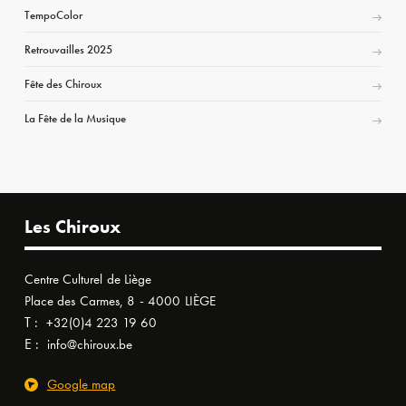
TempoColor
Retrouvailles 2025
Fête des Chiroux
La Fête de la Musique
Les Chiroux
Centre Culturel de Liège
Place des Carmes, 8 - 4000 LIÈGE
T :
+32(0)4 223 19 60
E :
info@chiroux.be
Google map