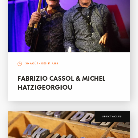
30 AOÛT
- DÈS 11 ANS
FABRIZIO CASSOL & MICHEL
HATZIGEORGIOU
SPECTACLES