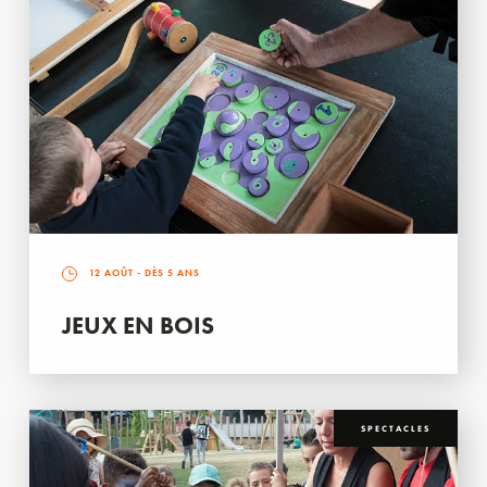
12 AOÛT
- DÈS 5 ANS
JEUX EN BOIS
SPECTACLES