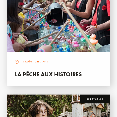
19 AOÛT
- DÈS 3 ANS
LA PÊCHE AUX HISTOIRES
SPECTACLES