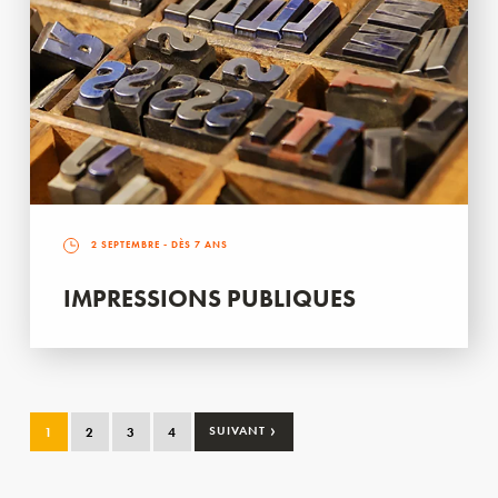
2 SEPTEMBRE
- DÈS 7 ANS
IMPRESSIONS PUBLIQUES
›
1
2
3
4
SUIVANT