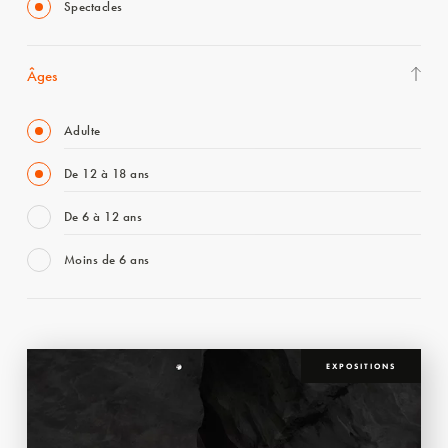
Spectacles
Âges
Adulte
De 12 à 18 ans
De 6 à 12 ans
Moins de 6 ans
EXPOSITIONS