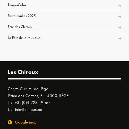
TempoColor
Retrouvailles 2025
Fête des Chiroux
La Fête de la Musique
Les Chiroux
Centre Culturel de Liège
Place des Carmes, 8 - 4000 LIÈGE
T :
+32(0)4 223 19 60
E :
info@chiroux.be
Google map