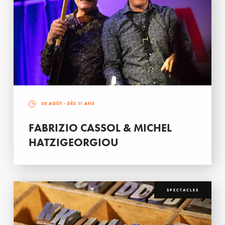
30 AOÛT
- DÈS 11 ANS
FABRIZIO CASSOL & MICHEL
HATZIGEORGIOU
SPECTACLES