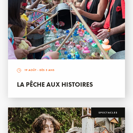
19 AOÛT
- DÈS 3 ANS
LA PÊCHE AUX HISTOIRES
SPECTACLES