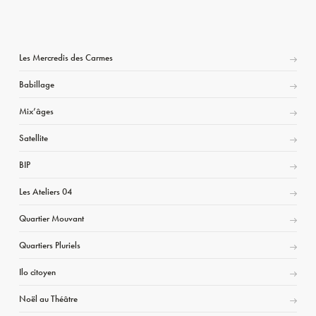
Les Mercredis des Carmes
Babillage
Mix’âges
Satellite
BIP
Les Ateliers 04
Quartier Mouvant
Quartiers Pluriels
Ilo citoyen
Noël au Théâtre