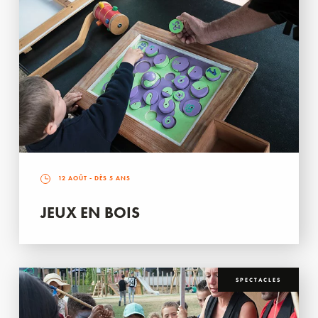
12 AOÛT
- DÈS 5 ANS
JEUX EN BOIS
SPECTACLES