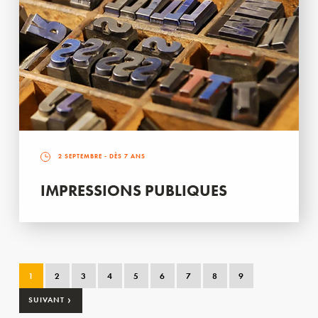
2 SEPTEMBRE
- DÈS 7 ANS
IMPRESSIONS PUBLIQUES
1
2
3
4
5
6
7
8
9
›
SUIVANT