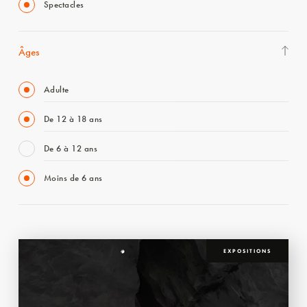
Spectacles
Âges
Adulte
De 12 à 18 ans
De 6 à 12 ans
Moins de 6 ans
EXPOSITIONS