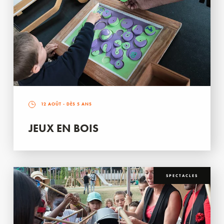
12 AOÛT
- DÈS 5 ANS
JEUX EN BOIS
SPECTACLES