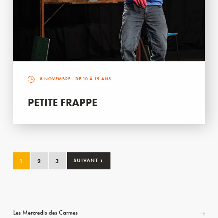
8 NOVEMBRE
- DE 10 À 15 ANS
PETITE FRAPPE
›
1
2
3
SUIVANT
Les Mercredis des Carmes