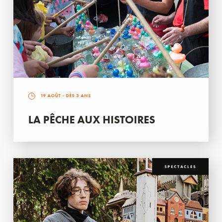
19 AOÛT
- DÈS 3 ANS
LA PÊCHE AUX HISTOIRES
SPECTACLES