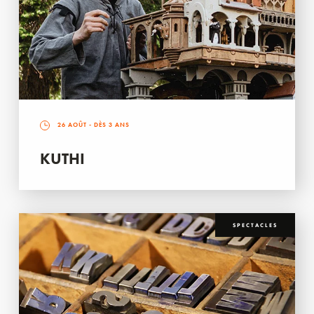
26 AOÛT
- DÈS 3 ANS
KUTHI
SPECTACLES