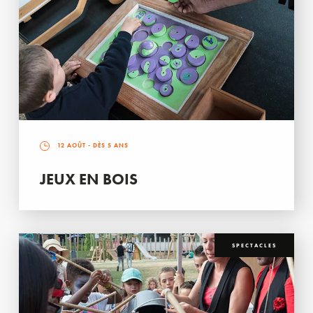
12 AOÛT
- DÈS 5 ANS
JEUX EN BOIS
SPECTACLES