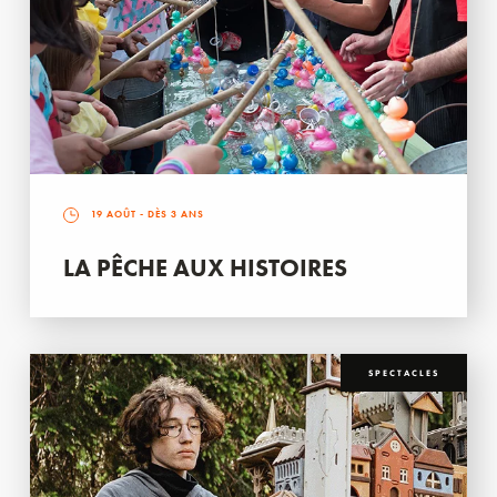
19 AOÛT
- DÈS 3 ANS
LA PÊCHE AUX HISTOIRES
SPECTACLES