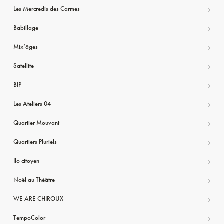
Les Mercredis des Carmes
Babillage
Mix’âges
Satellite
BIP
Les Ateliers 04
Quartier Mouvant
Quartiers Pluriels
Ilo citoyen
Noël au Théâtre
WE ARE CHIROUX
TempoColor