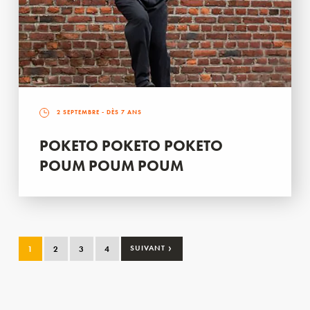
2 SEPTEMBRE
- DÈS 7 ANS
POKETO POKETO POKETO
POUM POUM POUM
›
1
2
3
4
SUIVANT