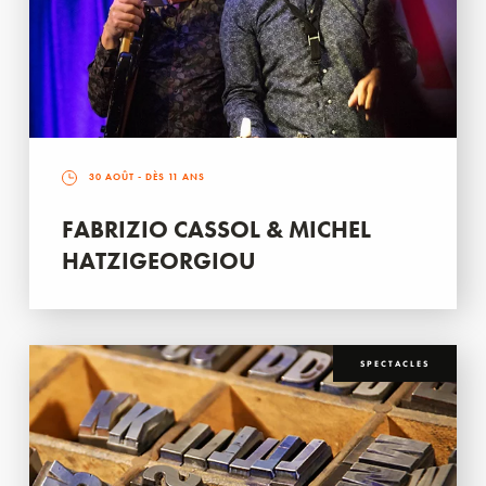
30 AOÛT
- DÈS 11 ANS
FABRIZIO CASSOL & MICHEL
HATZIGEORGIOU
SPECTACLES