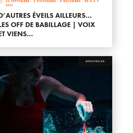
22 SEPTEMBRE
-
3 NOVEMBRE
-
8 DÉCEMBRE
- DE 0 À 3
ANS
D’AUTRES ÉVEILS AILLEURS…
LES OFF DE BABILLAGE | VOIX
ET VIENS…
SPECTACLES