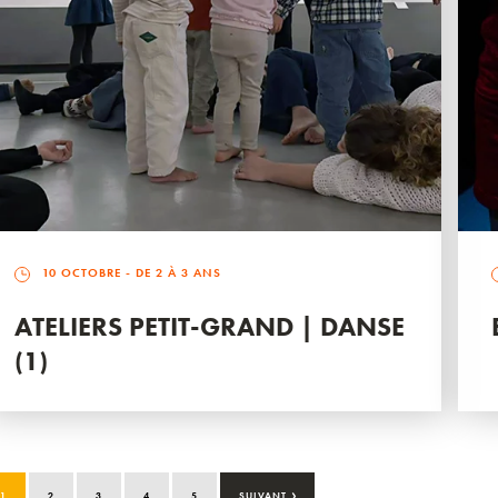
10 OCTOBRE
- DE 2 À 3 ANS
ATELIERS PETIT-GRAND | DANSE
(1)
›
1
2
3
4
5
SUIVANT