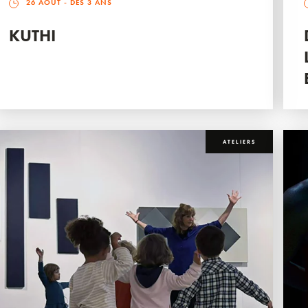
26 AOÛT
- DÈS 3 ANS
KUTHI
ATELIERS