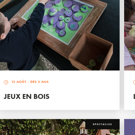
12 AOÛT
- DÈS 5 ANS
JEUX EN BOIS
SPECTACLES