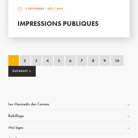
2 SEPTEMBRE
- DÈS 7 ANS
IMPRESSIONS PUBLIQUES
1
2
3
4
5
6
7
8
9
10
›
SUIVANT
Les Mercredis des Carmes
Babillage
Mix’âges