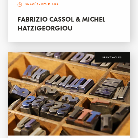
30 AOÛT
- DÈS 11 ANS
FABRIZIO CASSOL & MICHEL
HATZIGEORGIOU
SPECTACLES