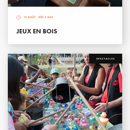
12 AOÛT
- DÈS 5 ANS
JEUX EN BOIS
SPECTACLES