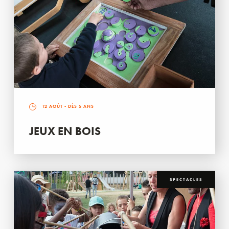
12 AOÛT
- DÈS 5 ANS
JEUX EN BOIS
SPECTACLES