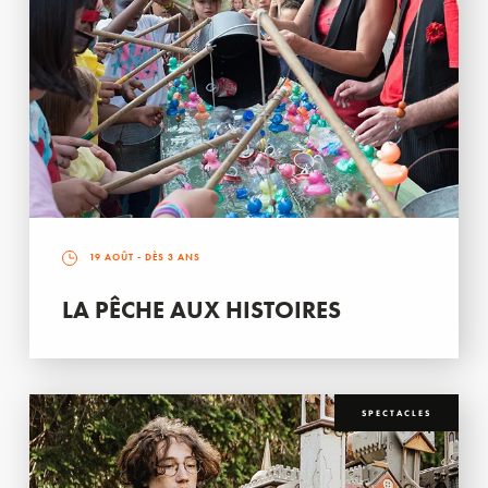
19 AOÛT
- DÈS 3 ANS
LA PÊCHE AUX HISTOIRES
SPECTACLES