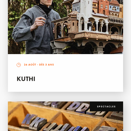
26 AOÛT
- DÈS 3 ANS
KUTHI
SPECTACLES