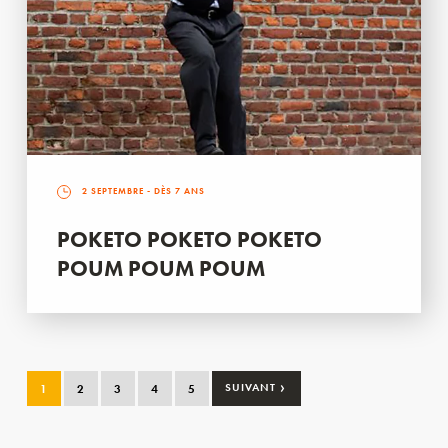
2 SEPTEMBRE
- DÈS 7 ANS
POKETO POKETO POKETO
POUM POUM POUM
›
1
2
3
4
5
SUIVANT