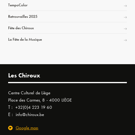
TempoColor
Retrouvailles 2025
Fête des Chiroux
La Fête de la Musique
Les Chiroux
Centre Culturel de Liège
Place des Carmes, 8 - 4000 LIÈGE
T :
+32(0)4 223 19 60
E :
info@chiroux.be
Google map