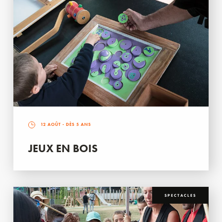
12 AOÛT
- DÈS 5 ANS
JEUX EN BOIS
SPECTACLES