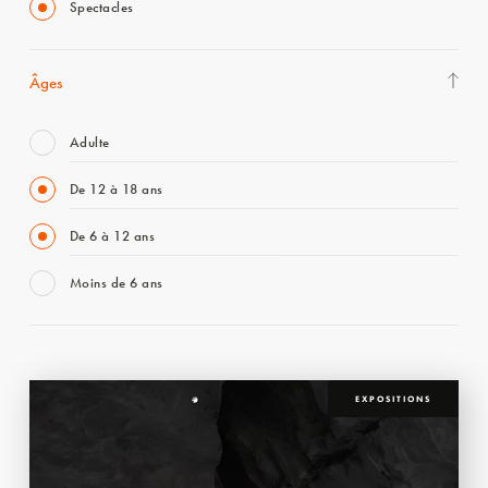
Spectacles
Âges
Adulte
De 12 à 18 ans
De 6 à 12 ans
Moins de 6 ans
EXPOSITIONS