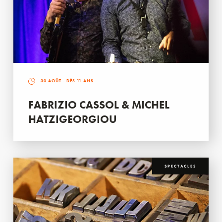
30 AOÛT
- DÈS 11 ANS
FABRIZIO CASSOL & MICHEL
HATZIGEORGIOU
SPECTACLES