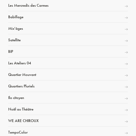
Les Mercredis des Carmes
Babillage
Mix’âges
Satellite
BIP
Les Ateliers 04
Quartier Mouvant
Quartiers Pluriels
Ilo citoyen
Noël au Théâtre
WE ARE CHIROUX
TempoColor