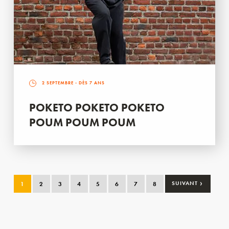
2 SEPTEMBRE
- DÈS 7 ANS
POKETO POKETO POKETO
POUM POUM POUM
›
1
2
3
4
5
6
7
8
SUIVANT