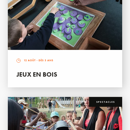
12 AOÛT
- DÈS 5 ANS
JEUX EN BOIS
SPECTACLES