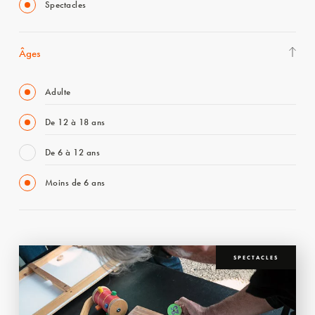
Spectacles
Âges
Adulte
De 12 à 18 ans
De 6 à 12 ans
Moins de 6 ans
SPECTACLES