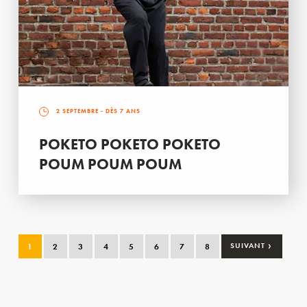
2 SEPTEMBRE
- DÈS 7 ANS
POKETO POKETO POKETO
POUM POUM POUM
›
1
2
3
4
5
6
7
8
SUIVANT