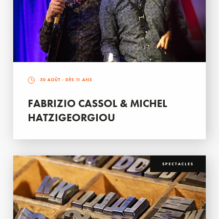
30 AOÛT
- DÈS 11 ANS
FABRIZIO CASSOL & MICHEL
HATZIGEORGIOU
SPECTACLES