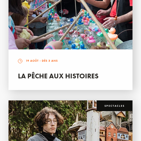
19 AOÛT
- DÈS 3 ANS
LA PÊCHE AUX HISTOIRES
SPECTACLES