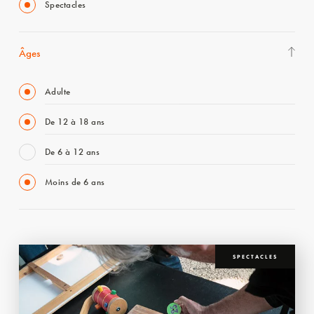
Spectacles
Âges
Adulte
De 12 à 18 ans
De 6 à 12 ans
Moins de 6 ans
SPECTACLES