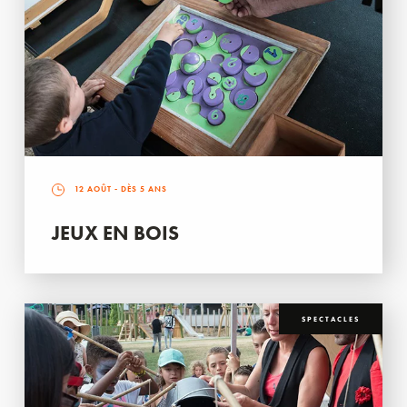
12 AOÛT
- DÈS 5 ANS
JEUX EN BOIS
SPECTACLES