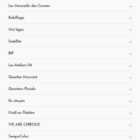
Les Mercredis des Carmes
Babillage
Mix’âges
Satellite
BIP
Les Ateliers 04
Quartier Mouvant
Quartiers Pluriels
Ilo citoyen
Noël au Théâtre
WE ARE CHIROUX
TempoColor