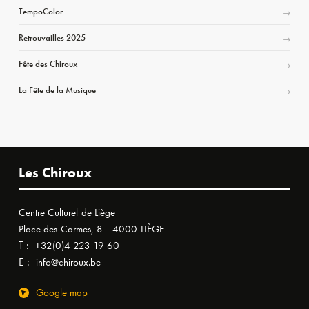
TempoColor
Retrouvailles 2025
Fête des Chiroux
La Fête de la Musique
Les Chiroux
Centre Culturel de Liège
Place des Carmes, 8 - 4000 LIÈGE
T :
+32(0)4 223 19 60
E :
info@chiroux.be
Google map