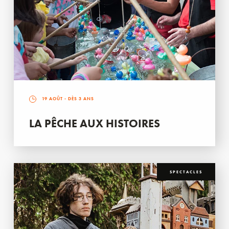
19 AOÛT
- DÈS 3 ANS
LA PÊCHE AUX HISTOIRES
SPECTACLES