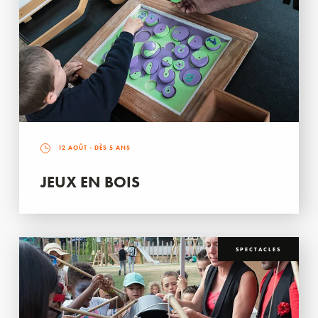
12 AOÛT
- DÈS 5 ANS
JEUX EN BOIS
SPECTACLES