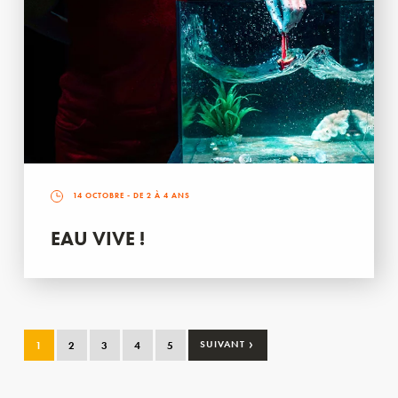
14 OCTOBRE
- DE 2 À 4 ANS
EAU VIVE !
›
1
2
3
4
5
SUIVANT