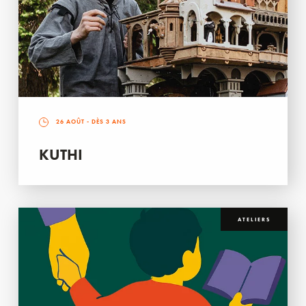
26 AOÛT
- DÈS 3 ANS
KUTHI
ATELIERS