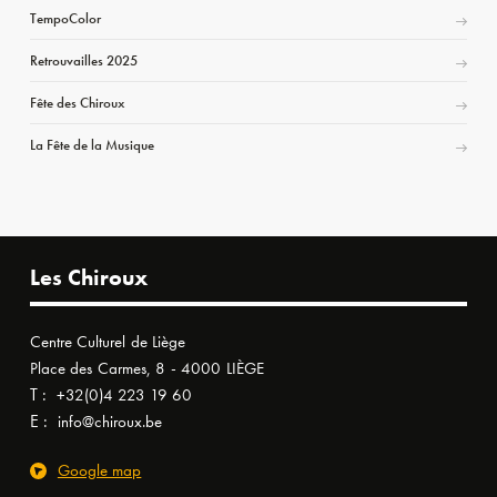
TempoColor
Retrouvailles 2025
Fête des Chiroux
La Fête de la Musique
Les Chiroux
Centre Culturel de Liège
Place des Carmes, 8 - 4000 LIÈGE
T :
+32(0)4 223 19 60
E :
info@chiroux.be
Google map