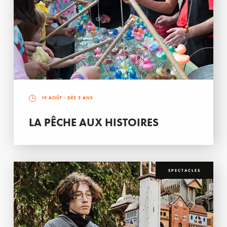
19 AOÛT
- DÈS 3 ANS
LA PÊCHE AUX HISTOIRES
SPECTACLES