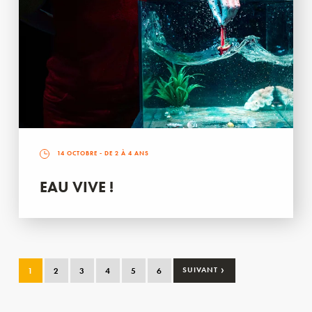
14 OCTOBRE
- DE 2 À 4 ANS
EAU VIVE !
›
1
2
3
4
5
6
SUIVANT