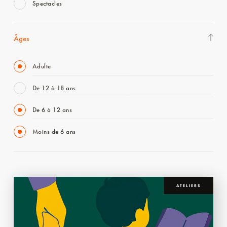
Spectacles
Âges
Adulte
De 12 à 18 ans
De 6 à 12 ans
Moins de 6 ans
ATELIERS