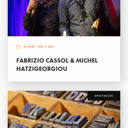
30 AOÛT
- DÈS 11 ANS
FABRIZIO CASSOL & MICHEL
HATZIGEORGIOU
SPECTACLES