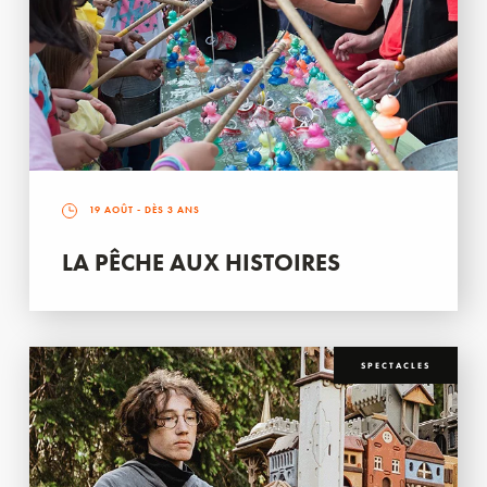
19 AOÛT
- DÈS 3 ANS
LA PÊCHE AUX HISTOIRES
SPECTACLES