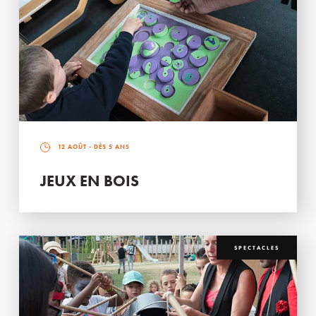
12 AOÛT
- DÈS 5 ANS
JEUX EN BOIS
SPECTACLES