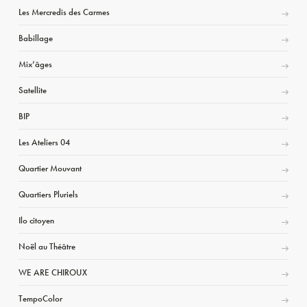
Les Mercredis des Carmes
Babillage
Mix’âges
Satellite
BIP
Les Ateliers 04
Quartier Mouvant
Quartiers Pluriels
Ilo citoyen
Noël au Théâtre
WE ARE CHIROUX
TempoColor