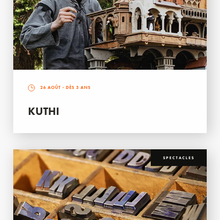
26 AOÛT
- DÈS 3 ANS
KUTHI
SPECTACLES