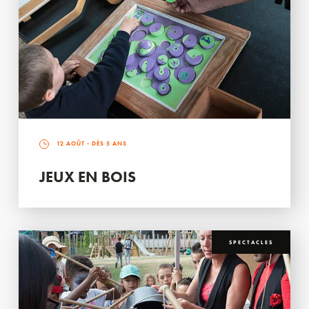
12 AOÛT
- DÈS 5 ANS
JEUX EN BOIS
SPECTACLES