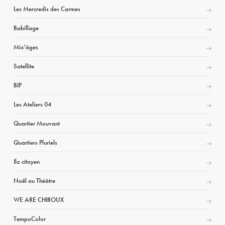
Les Mercredis des Carmes
Babillage
Mix’âges
Satellite
BIP
Les Ateliers 04
Quartier Mouvant
Quartiers Pluriels
Ilo citoyen
Noël au Théâtre
WE ARE CHIROUX
TempoColor