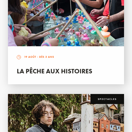
19 AOÛT
- DÈS 3 ANS
LA PÊCHE AUX HISTOIRES
SPECTACLES