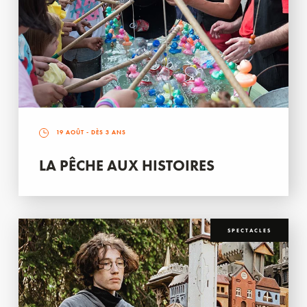
19 AOÛT
- DÈS 3 ANS
LA PÊCHE AUX HISTOIRES
SPECTACLES