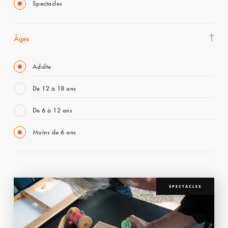
Spectacles
Âges
Adulte
De 12 à 18 ans
De 6 à 12 ans
Moins de 6 ans
SPECTACLES