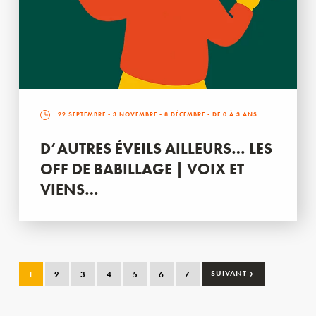
22 SEPTEMBRE
-
3 NOVEMBRE
-
8 DÉCEMBRE
- DE 0 À 3 ANS
D’AUTRES ÉVEILS AILLEURS… LES
OFF DE BABILLAGE | VOIX ET
VIENS…
›
1
2
3
4
5
6
7
SUIVANT