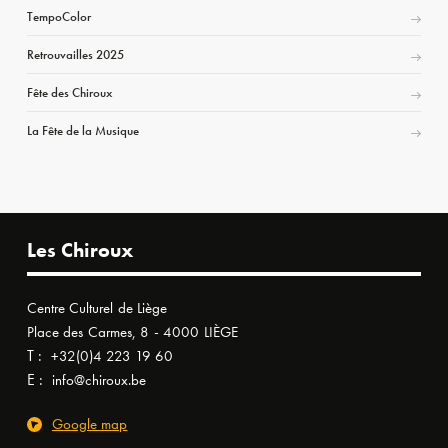
TempoColor
Retrouvailles 2025
Fête des Chiroux
La Fête de la Musique
Les Chiroux
Centre Culturel de Liège
Place des Carmes, 8 - 4000 LIÈGE
T :
+32(0)4 223 19 60
E :
info@chiroux.be
Google map