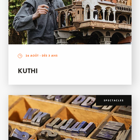
26 AOÛT
- DÈS 3 ANS
KUTHI
SPECTACLES