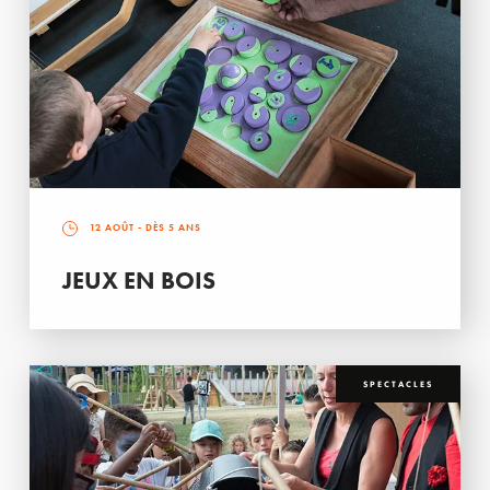
12 AOÛT
- DÈS 5 ANS
JEUX EN BOIS
SPECTACLES