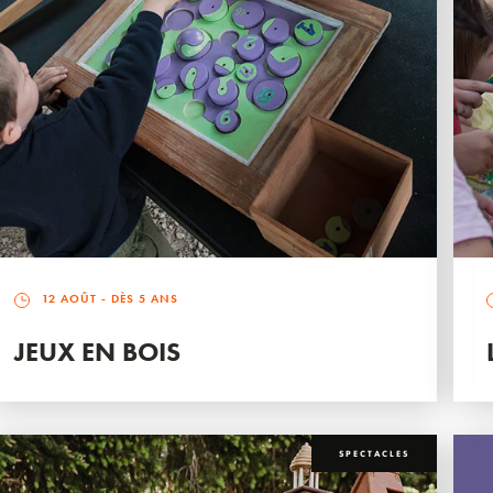
12 AOÛT
- DÈS 5 ANS
JEUX EN BOIS
SPECTACLES