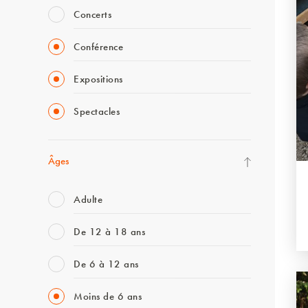
Concerts
Conférence
Expositions
Spectacles
Âges
Adulte
De 12 à 18 ans
De 6 à 12 ans
Moins de 6 ans