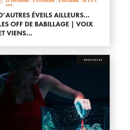
22 SEPTEMBRE
-
3 NOVEMBRE
-
8 DÉCEMBRE
- DE 0 À 3
ANS
D’AUTRES ÉVEILS AILLEURS…
LES OFF DE BABILLAGE | VOIX
ET VIENS…
SPECTACLES