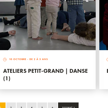
10 OCTOBRE
- DE 2 À 3 ANS
ATELIERS PETIT-GRAND | DANSE
(1)
›
1
2
3
4
5
6
SUIVANT