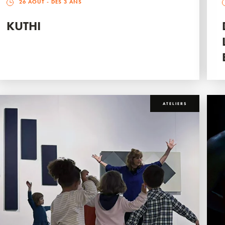
26 AOÛT
- DÈS 3 ANS
KUTHI
ATELIERS