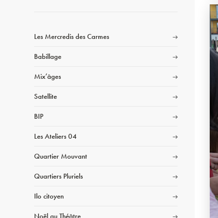
Les Mercredis des Carmes
Babillage
Mix’âges
Satellite
BIP
Les Ateliers 04
Quartier Mouvant
Quartiers Pluriels
Ilo citoyen
Noël au Théâtre