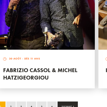
30 AOÛT
- DÈS 11 ANS
FABRIZIO CASSOL & MICHEL
HATZIGEORGIOU
›
1
2
3
4
5
6
SUIVANT