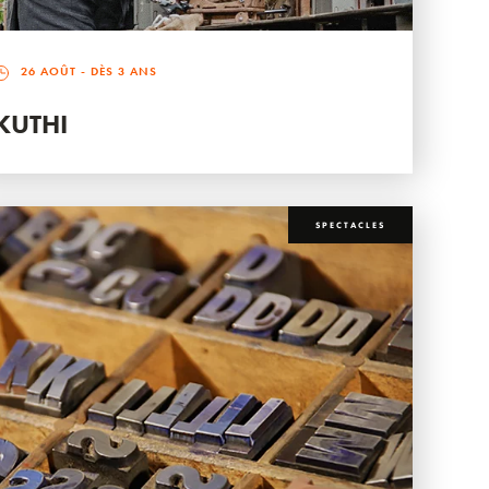
26 AOÛT
- DÈS 3 ANS
KUTHI
SPECTACLES