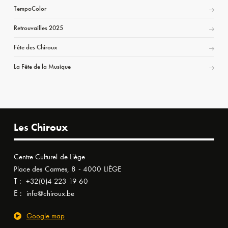
TempoColor
Retrouvailles 2025
Fête des Chiroux
La Fête de la Musique
Les Chiroux
Centre Culturel de Liège
Place des Carmes, 8 - 4000 LIÈGE
T :
+32(0)4 223 19 60
E :
info@chiroux.be
Google map