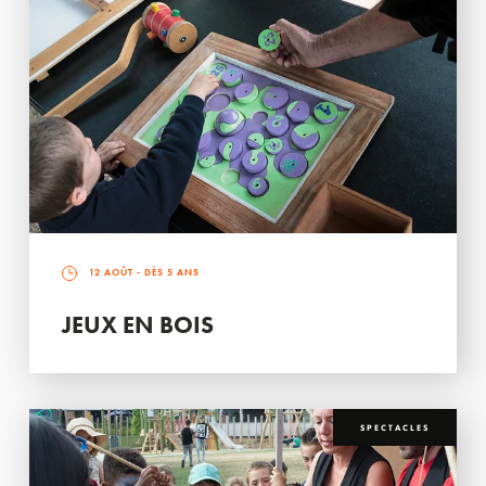
12 AOÛT
- DÈS 5 ANS
JEUX EN BOIS
SPECTACLES