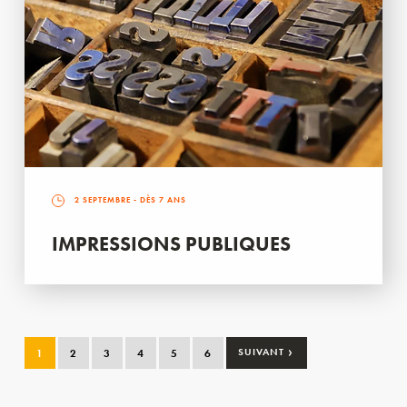
2 SEPTEMBRE
- DÈS 7 ANS
IMPRESSIONS PUBLIQUES
›
1
2
3
4
5
6
SUIVANT