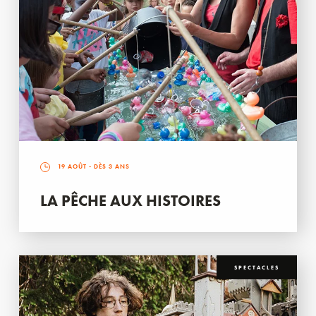
19 AOÛT
- DÈS 3 ANS
LA PÊCHE AUX HISTOIRES
SPECTACLES