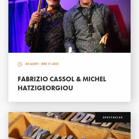
30 AOÛT
- DÈS 11 ANS
FABRIZIO CASSOL & MICHEL
HATZIGEORGIOU
SPECTACLES