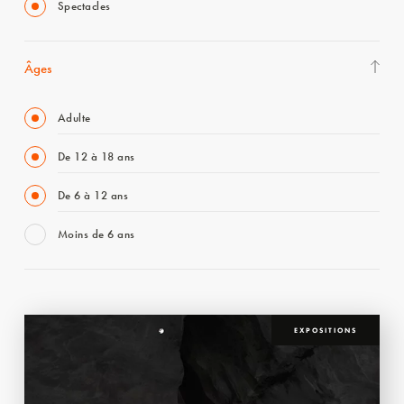
Spectacles
Âges
Adulte
De 12 à 18 ans
De 6 à 12 ans
Moins de 6 ans
EXPOSITIONS