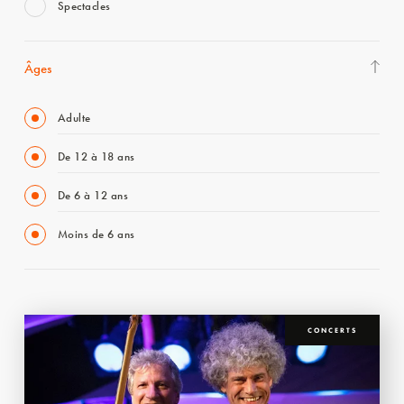
Spectacles
Âges
Adulte
De 12 à 18 ans
De 6 à 12 ans
Moins de 6 ans
CONCERTS