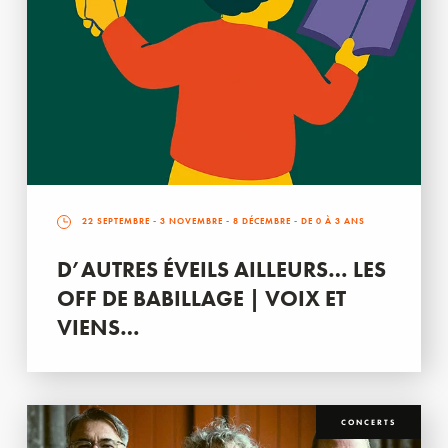
22 SEPTEMBRE
-
3 NOVEMBRE
-
8 DÉCEMBRE
- DE 0 À 3 ANS
D’AUTRES ÉVEILS AILLEURS… LES
OFF DE BABILLAGE | VOIX ET
VIENS…
CONCERTS