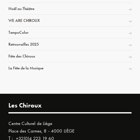
Noël au Théâtre
WE ARE CHIROUX
TempoColor
Retrouvailles 2025
Fête des Chiroux
La Fête de la Musique
Les Chiroux
Centre Culturel de Liège
Place des Carmes, 8 - 4000 LIÈGE
T :
+32(0)4 223 19 60