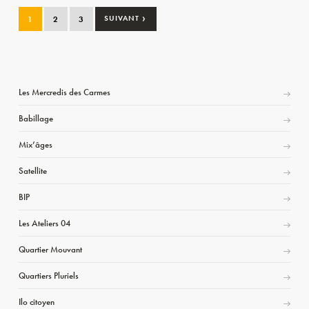
›
1
2
3
SUIVANT
Les Mercredis des Carmes
Babillage
Mix’âges
Satellite
BIP
Les Ateliers 04
Quartier Mouvant
Quartiers Pluriels
Ilo citoyen