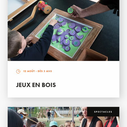
12 AOÛT
- DÈS 5 ANS
JEUX EN BOIS
SPECTACLES