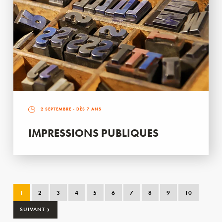
2 SEPTEMBRE
- DÈS 7 ANS
IMPRESSIONS PUBLIQUES
1
2
3
4
5
6
7
8
9
10
›
SUIVANT