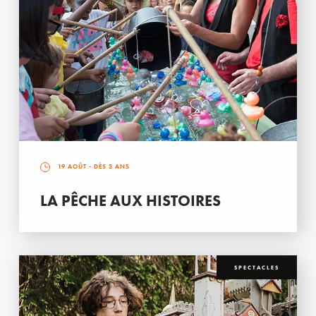
19 AOÛT
- DÈS 3 ANS
LA PÊCHE AUX HISTOIRES
SPECTACLES