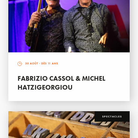
30 AOÛT
- DÈS 11 ANS
FABRIZIO CASSOL & MICHEL
HATZIGEORGIOU
SPECTACLES