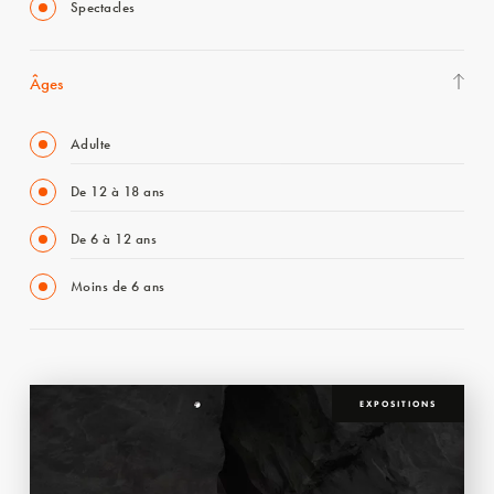
Spectacles
Âges
Adulte
De 12 à 18 ans
De 6 à 12 ans
Moins de 6 ans
EXPOSITIONS