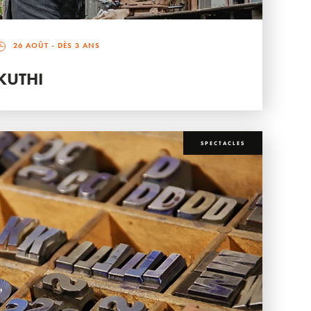
26 AOÛT
- DÈS 3 ANS
KUTHI
SPECTACLES