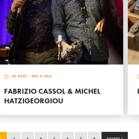
30 AOÛT
- DÈS 11 ANS
FABRIZIO CASSOL & MICHEL
HATZIGEORGIOU
›
1
2
3
4
5
6
7
8
SUIVANT