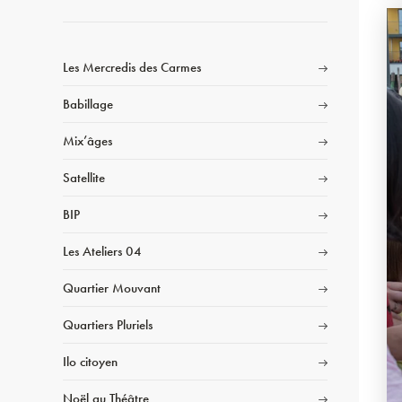
Les Mercredis des Carmes
Babillage
Mix’âges
Satellite
BIP
Les Ateliers 04
Quartier Mouvant
Quartiers Pluriels
Ilo citoyen
Noël au Théâtre