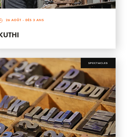
26 AOÛT
- DÈS 3 ANS
KUTHI
SPECTACLES