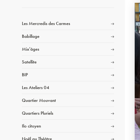
Les Mercredis des Carmes
Babillage
Mix’âges
Satellite
BIP
Les Ateliers 04
Quartier Mouvant
Quartiers Pluriels
Ilo citoyen
Noël au Théâtre