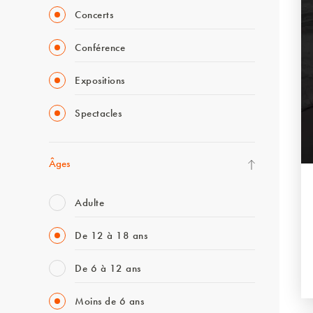
Concerts
Conférence
Expositions
Spectacles
Âges
Adulte
De 12 à 18 ans
De 6 à 12 ans
Moins de 6 ans