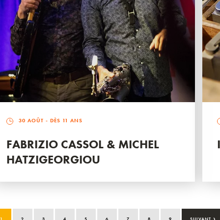
30 AOÛT
- DÈS 11 ANS
FABRIZIO CASSOL & MICHEL
HATZIGEORGIOU
›
1
2
3
4
5
6
7
8
9
SUIVANT