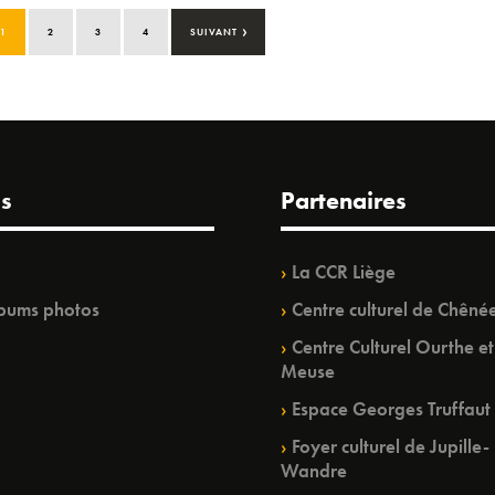
›
1
2
3
4
SUIVANT
s
Partenaires
La CCR Liège
bums photos
Centre culturel de Chêné
Centre Culturel Ourthe et
Meuse
Espace Georges Truffaut
Foyer culturel de Jupille-
Wandre