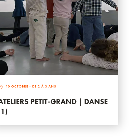
10 OCTOBRE
- DE 2 À 3 ANS
ATELIERS PETIT-GRAND | DANSE
(1)