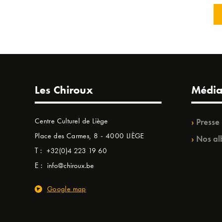
Les Chiroux
Média
Centre Culturel de Liège
Presse
Place des Carmes, 8 - 4000 LIÈGE
Nos al
T :
+32(0)4 223 19 60
E :
info@chiroux.be
Google map