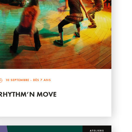
10 SEPTEMBRE
- DÈS 7 ANS
RHYTHM’N MOVE
ATELIERS