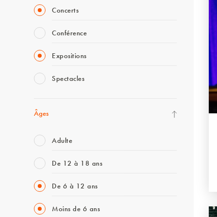
Concerts
Conférence
Expositions
Spectacles
Âges
Adulte
De 12 à 18 ans
De 6 à 12 ans
Moins de 6 ans