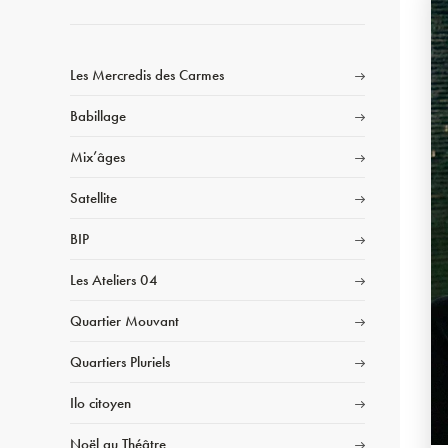
Les Mercredis des Carmes
Babillage
Mix’âges
Satellite
BIP
Les Ateliers 04
Quartier Mouvant
Quartiers Pluriels
Ilo citoyen
Noël au Théâtre