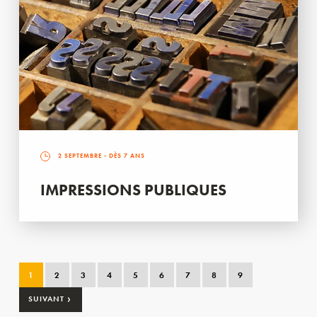
2 SEPTEMBRE
- DÈS 7 ANS
IMPRESSIONS PUBLIQUES
1
2
3
4
5
6
7
8
9
›
SUIVANT