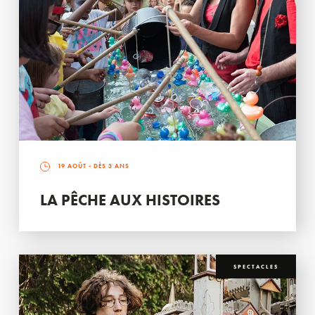
19 AOÛT
- DÈS 3 ANS
LA PÊCHE AUX HISTOIRES
SPECTACLES