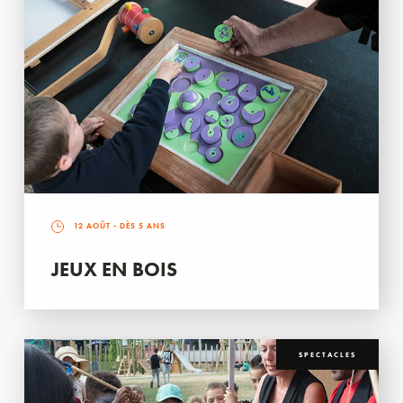
12 AOÛT
- DÈS 5 ANS
JEUX EN BOIS
SPECTACLES