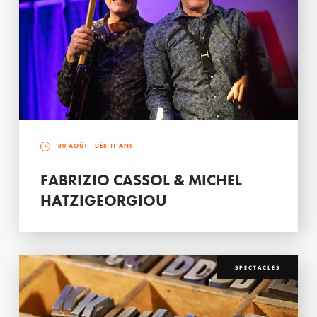
30 AOÛT
- DÈS 11 ANS
FABRIZIO CASSOL & MICHEL
HATZIGEORGIOU
SPECTACLES