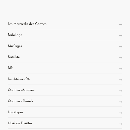
Les Mercredis des Carmes
Babillage
Mix’âges
Satellite
BIP
Les Ateliers 04
Quartier Mouvant
Quartiers Pluriels
Ilo citoyen
Noël au Théâtre