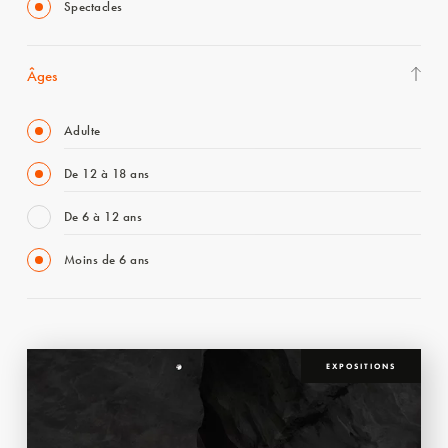
Spectacles
Âges
Adulte
De 12 à 18 ans
De 6 à 12 ans
Moins de 6 ans
EXPOSITIONS