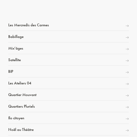
Les Mercredis des Carmes
Babillage
Mix’âges
Satellite
BIP
Les Ateliers 04
Quartier Mouvant
Quartiers Pluriels
Ilo citoyen
Noël au Théâtre