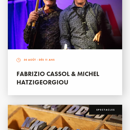
30 AOÛT
- DÈS 11 ANS
FABRIZIO CASSOL & MICHEL
HATZIGEORGIOU
SPECTACLES