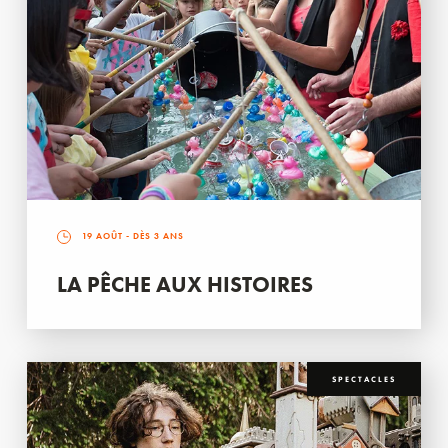
19 AOÛT
- DÈS 3 ANS
LA PÊCHE AUX HISTOIRES
SPECTACLES