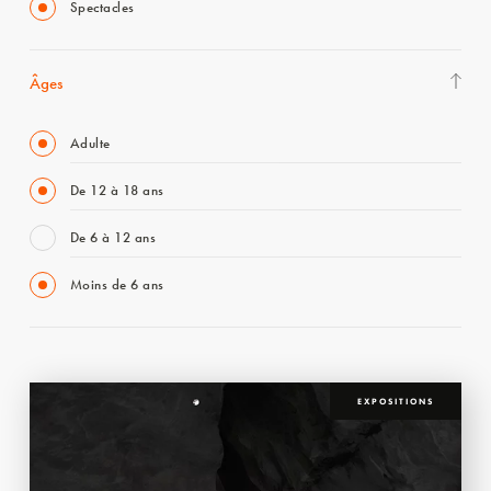
Spectacles
Âges
Adulte
De 12 à 18 ans
De 6 à 12 ans
Moins de 6 ans
EXPOSITIONS