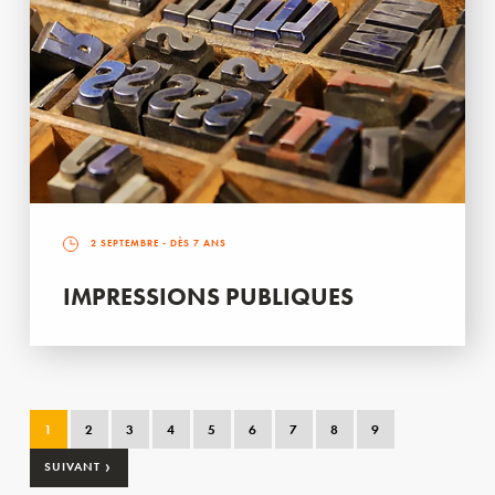
2 SEPTEMBRE
- DÈS 7 ANS
IMPRESSIONS PUBLIQUES
1
2
3
4
5
6
7
8
9
›
SUIVANT