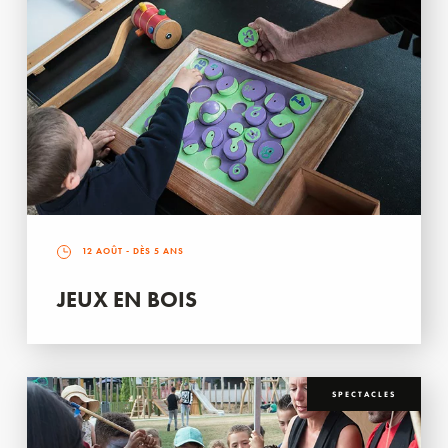
12 AOÛT
- DÈS 5 ANS
JEUX EN BOIS
SPECTACLES