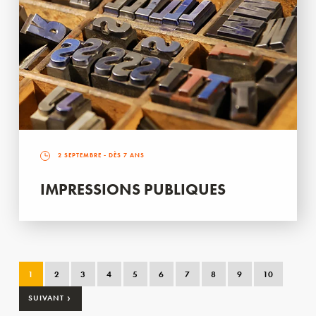
2 SEPTEMBRE
- DÈS 7 ANS
IMPRESSIONS PUBLIQUES
1
2
3
4
5
6
7
8
9
10
›
SUIVANT