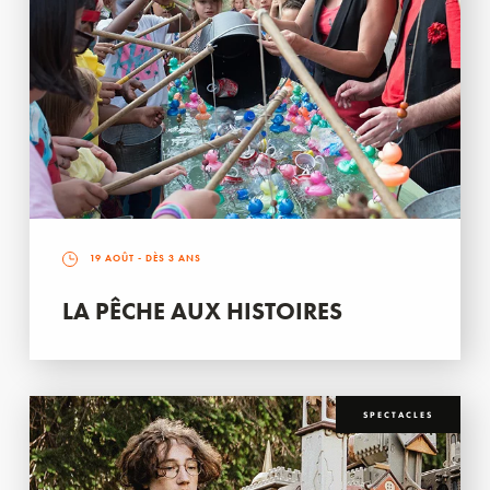
19 AOÛT
- DÈS 3 ANS
LA PÊCHE AUX HISTOIRES
SPECTACLES