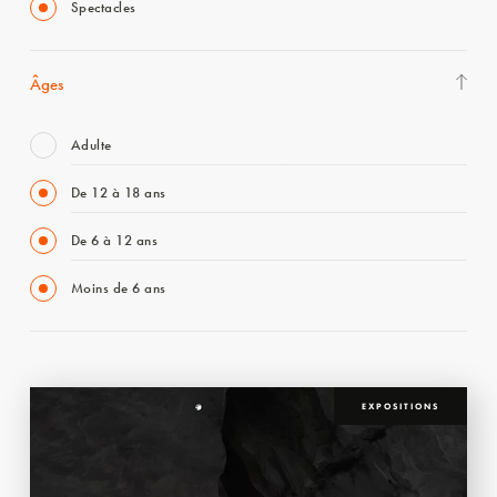
Spectacles
Âges
Adulte
De 12 à 18 ans
De 6 à 12 ans
Moins de 6 ans
EXPOSITIONS