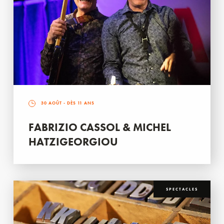
30 AOÛT
- DÈS 11 ANS
FABRIZIO CASSOL & MICHEL
HATZIGEORGIOU
SPECTACLES