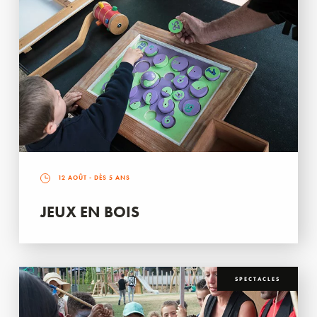
12 AOÛT
- DÈS 5 ANS
JEUX EN BOIS
SPECTACLES