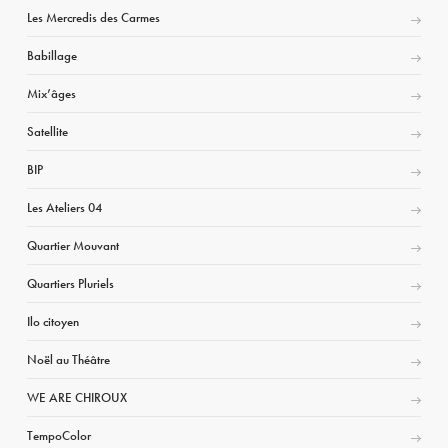
Les Mercredis des Carmes
Babillage
Mix’âges
Satellite
BIP
Les Ateliers 04
Quartier Mouvant
Quartiers Pluriels
Ilo citoyen
Noël au Théâtre
WE ARE CHIROUX
TempoColor