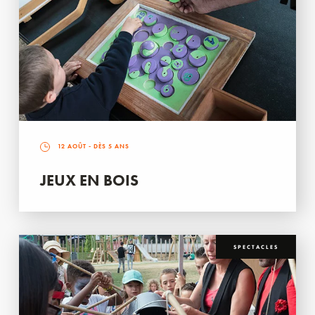
12 AOÛT
- DÈS 5 ANS
JEUX EN BOIS
SPECTACLES