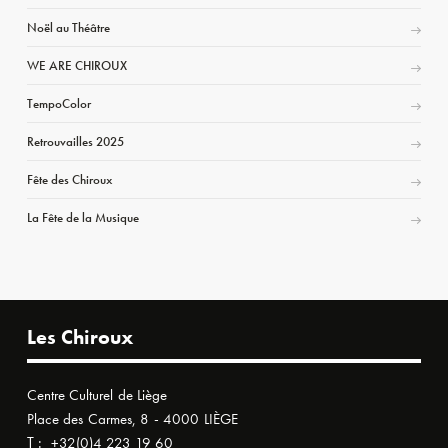
Noël au Théâtre
WE ARE CHIROUX
TempoColor
Retrouvailles 2025
Fête des Chiroux
La Fête de la Musique
Les Chiroux
Centre Culturel de Liège
Place des Carmes, 8 - 4000 LIÈGE
T :
+32(0)4 223 19 60