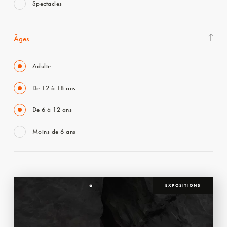
Spectacles
Âges
Adulte
De 12 à 18 ans
De 6 à 12 ans
Moins de 6 ans
EXPOSITIONS