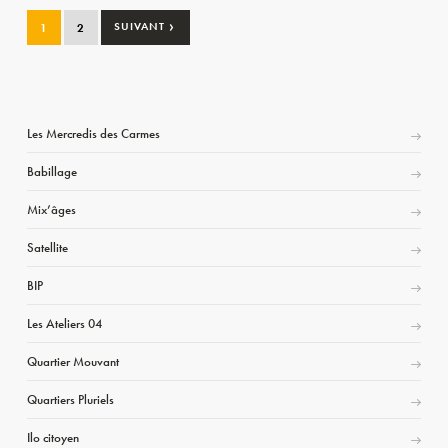
›
1
2
SUIVANT
Les Mercredis des Carmes
Babillage
Mix’âges
Satellite
BIP
Les Ateliers 04
Quartier Mouvant
Quartiers Pluriels
Ilo citoyen