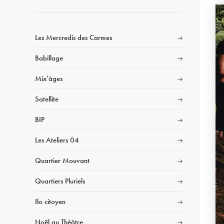
Les Mercredis des Carmes
Babillage
Mix’âges
Satellite
BIP
Les Ateliers 04
Quartier Mouvant
Quartiers Pluriels
Ilo citoyen
Noël au Théâtre