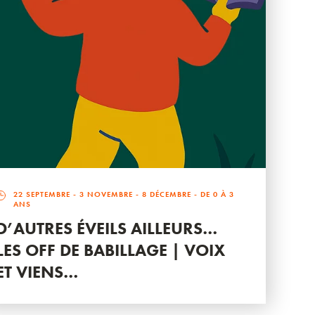
22 SEPTEMBRE
-
3 NOVEMBRE
-
8 DÉCEMBRE
- DE 0 À 3
ANS
D’AUTRES ÉVEILS AILLEURS…
LES OFF DE BABILLAGE | VOIX
ET VIENS…