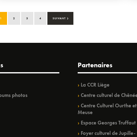
›
1
2
3
4
SUIVANT
s
Partenaires
La CCR Liège
bums photos
Centre culturel de Chêné
Centre Culturel Ourthe et
Meuse
Espace Georges Truffaut
Foyer culturel de Jupille-